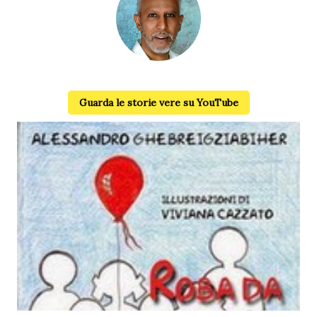
Alessandro Ghebreigziabiher
Guarda le storie vere su YouTube