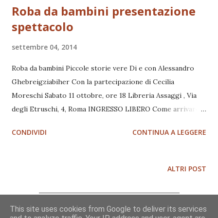
Roba da bambini presentazione
spettacolo
settembre 04, 2014
Roba da bambini Piccole storie vere Di e con Alessandro
Ghebreigziabiher Con la partecipazione di Cecilia
Moreschi Sabato 11 ottobre, ore 18 Libreria Assaggi , Via
degli Etruschi, 4, Roma INGRESSO LIBERO Come arrivare
Presentazione del libro illustrato da Viviana Cazzato, edito
CONDIVIDI
CONTINUA A LEGGERE
da Tempesta Editore, e reading dell’autore Dal prologo:
Roba da bambini. Questa è roba da bambini. E' proprio con
tali parole che spesso cataloghiamo quel che non riteniamo
ALTRI POST
sufficientemente degno della nostra attenzione.
Appesantita da significative esperienze. E da fondamentali
consapevolezze impreziosita. Leggete pure adulta, se il
This site uses cookies from Google to deliver its services
Chi sono
tempo vi sfugge. Già, il tempo. Il tempo per la roba da