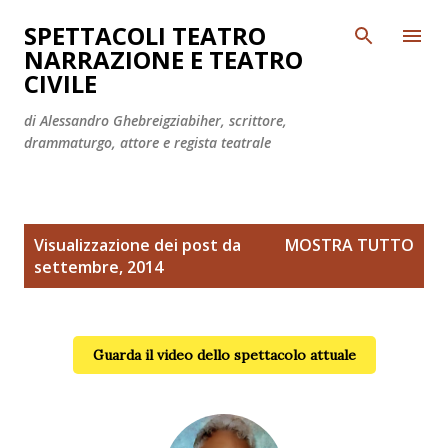
Passa ai contenuti principali
SPETTACOLI TEATRO
NARRAZIONE E TEATRO
CIVILE
di Alessandro Ghebreigziabiher, scrittore,
drammaturgo, attore e regista teatrale
P
Visualizzazione dei post da
MOSTRA TUTTO
o
settembre, 2014
s
t
Guarda il video dello spettacolo attuale