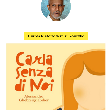
Alessandro Ghebreigziabiher
Guarda le storie vere su YouTube