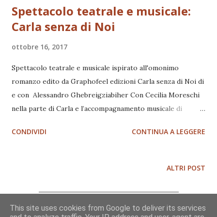
Spettacolo teatrale e musicale:
Carla senza di Noi
ottobre 16, 2017
Spettacolo teatrale e musicale ispirato all'omonimo
romanzo edito da Graphofeel edizioni Carla senza di Noi di
e con Alessandro Ghebreigziabiher Con Cecilia Moreschi
nella parte di Carla e l’accompagnamento musicale di
Roberto Moreschi chitarra acustica Paolo Petrilli chitarra
CONDIVIDI
CONTINUA A LEGGERE
acustica Orfeo Federici basso Alessandro Ghebreigziabiher
voce Prossima data del mini "Tour": Sabato 13 Gennaio 2018
ore 18.30 Libreria Ubik Via Adige, 2 - Monterotondo (RM)
ALTRI POST
Debutto : Sabato 11 novembre 2017 alle 19.00 Libreria
Teatro Tlon – Via F. Nansen 14, Roma Carla è grassa e lo è
sempre stata. Ride sempre a tutte le battute, e farebbe
This site uses cookies from Google to deliver its services
Chi sono
qualsiasi cosa per compiacere il prossimo. In seguito a un