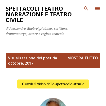
Passa ai contenuti principali
SPETTACOLI TEATRO
NARRAZIONE E TEATRO
CIVILE
di Alessandro Ghebreigziabiher, scrittore,
drammaturgo, attore e regista teatrale
P
Visualizzazione dei post da
MOSTRA TUTTO
o
ottobre, 2017
s
t
Guarda il video dello spettacolo attuale