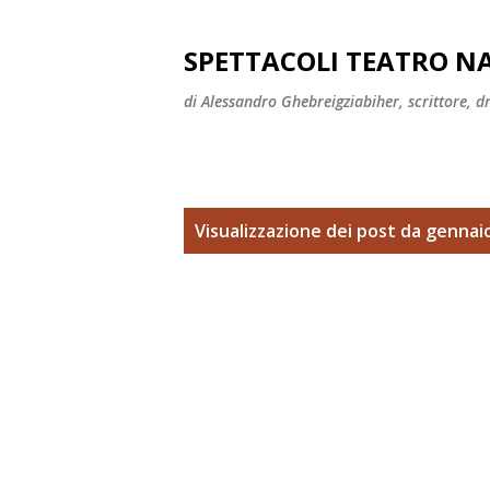
SPETTACOLI TEATRO NA
di Alessandro Ghebreigziabiher, scrittore, d
P
Visualizzazione dei post da gennai
o
s
t