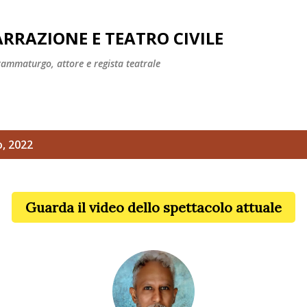
Passa ai contenuti principali
RRAZIONE E TEATRO CIVILE
rammaturgo, attore e regista teatrale
o, 2022
Guarda il video dello spettacolo attuale