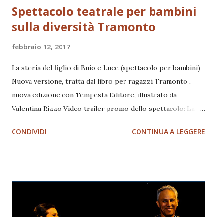
Spettacolo teatrale per bambini
sulla diversità Tramonto
febbraio 12, 2017
La storia del figlio di Buio e Luce (spettacolo per bambini)
Nuova versione, tratta dal libro per ragazzi Tramonto ,
nuova edizione con Tempesta Editore, illustrato da
Valentina Rizzo Video trailer promo dello spettacolo: La
storia : Tramonto è il racconto di un bambino nato tra due
CONDIVIDI
CONTINUA A LEGGERE
mondi, l'Africa e l'Europa, da un padre nero e una madre
bianca , quindi tra due colori ed esattamente come il
tramonto vive un'esistenza in mezzo , tra il giorno e la
notte, trovando l'equilibrio migliore accettando la propria
condizione come naturale, scoprendo i vantaggi e le
ricchezze nel nutrirsi di più culture. Dal teatro al libro e
ritorno : lo spettacolo ha esordito nel 1999 come