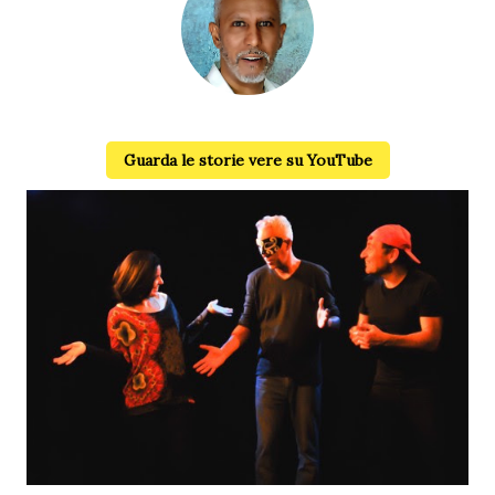
Alessandro Ghebreigziabiher
Guarda le storie vere su YouTube