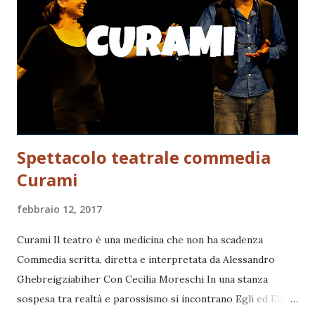
spettacolo di narrazione a Roma e da allora è stato portato
in scena in molte città italiane, tra cui Torino, Trento,
Bologna e Taranto. Nel 2002 il testo è stato pubblicato da
Lapis Edizioni come libro illustrato per ragazzi. Nel 2003 è
stato premiato dall...
Spettacolo teatrale commedia
Curami
febbraio 12, 2017
Curami Il teatro è una medicina che non ha scadenza
Commedia scritta, diretta e interpretata da Alessandro
Ghebreigziabiher Con Cecilia Moreschi In una stanza
sospesa tra realtà e parossismo si incontrano Egli ed Ella .