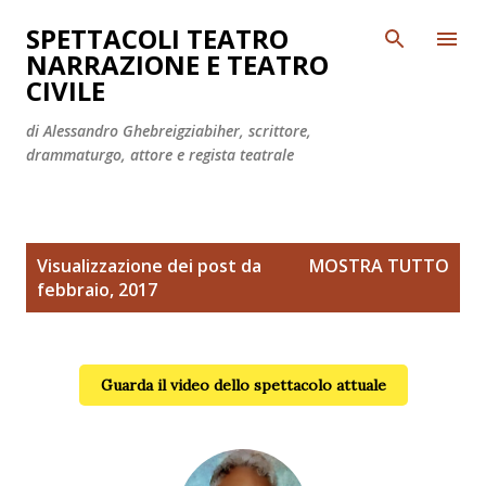
Passa ai contenuti principali
SPETTACOLI TEATRO
NARRAZIONE E TEATRO
CIVILE
di Alessandro Ghebreigziabiher, scrittore,
drammaturgo, attore e regista teatrale
P
Visualizzazione dei post da
MOSTRA TUTTO
o
febbraio, 2017
s
t
Guarda il video dello spettacolo attuale