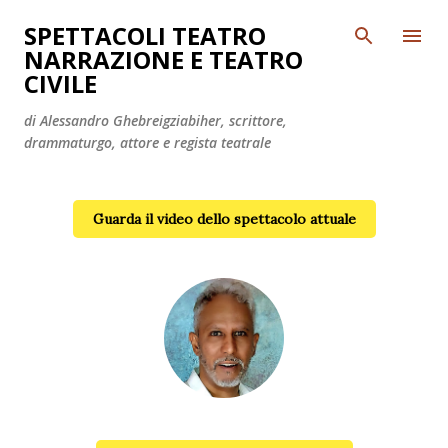
Passa ai contenuti principali
SPETTACOLI TEATRO
NARRAZIONE E TEATRO
CIVILE
di Alessandro Ghebreigziabiher, scrittore,
drammaturgo, attore e regista teatrale
Guarda il video dello spettacolo attuale
Alessandro Ghebreigziabiher