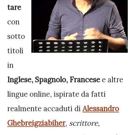
tare
con
sotto
titoli
in
Inglese, Spagnolo, Francese
e altre
lingue online, ispirate da fatti
realmente accaduti di
Alessandro
Ghebreigziabiher
,
scrittore,