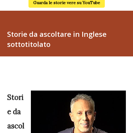
Guarda le storie vere su YouTube
Storie da ascoltare in Inglese
sottotitolato
Stori
e da
ascol