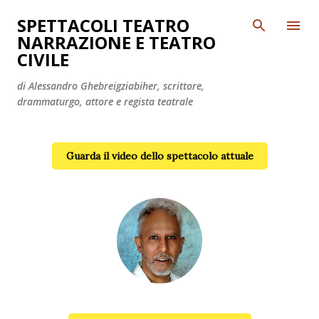
Passa ai contenuti principali
SPETTACOLI TEATRO
NARRAZIONE E TEATRO
CIVILE
di Alessandro Ghebreigziabiher, scrittore,
drammaturgo, attore e regista teatrale
Guarda il video dello spettacolo attuale
Alessandro Ghebreigziabiher