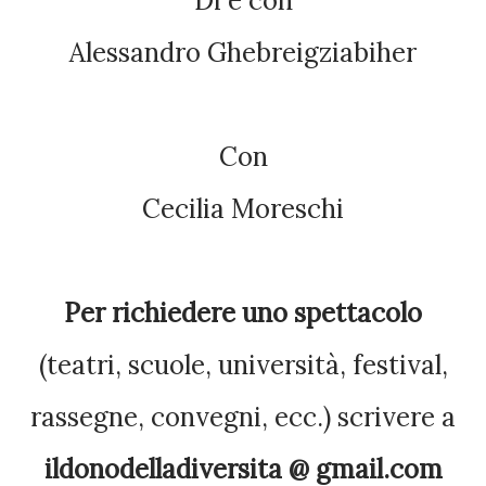
Di e con
Alessandro Ghebreigziabiher
Con
Cecilia Moreschi
Per richiedere uno spettacolo
(teatri, scuole, università, festival,
rassegne, convegni, ecc.)
scrivere a
ildonodelladiversita @ g
mail.co
m