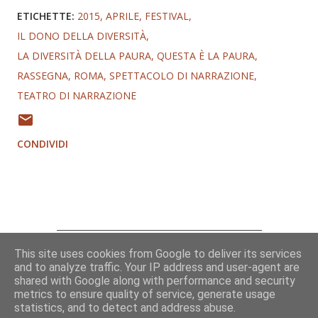
ETICHETTE:
2015
APRILE
FESTIVAL
IL DONO DELLA DIVERSITÀ
LA DIVERSITÀ DELLA PAURA
QUESTA È LA PAURA
RASSEGNA
ROMA
SPETTACOLO DI NARRAZIONE
TEATRO DI NARRAZIONE
CONDIVIDI
This site uses cookies from Google to deliver its services
Chi sono
and to analyze traffic. Your IP address and user-agent are
Contatti
shared with Google along with performance and security
metrics to ensure quality of service, generate usage
statistics, and to detect and address abuse.
© 2009-2026 Alessandro Ghebreigziabiher