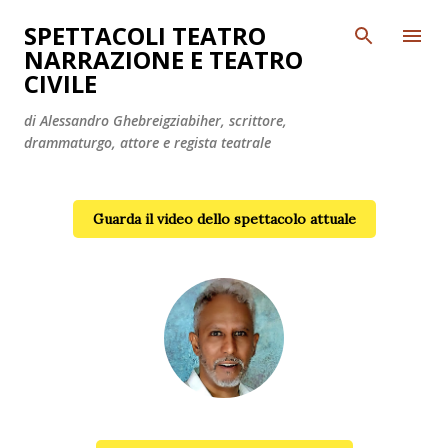
Passa ai contenuti principali
SPETTACOLI TEATRO
NARRAZIONE E TEATRO
CIVILE
di Alessandro Ghebreigziabiher, scrittore,
drammaturgo, attore e regista teatrale
Guarda il video dello spettacolo attuale
Alessandro Ghebreigziabiher