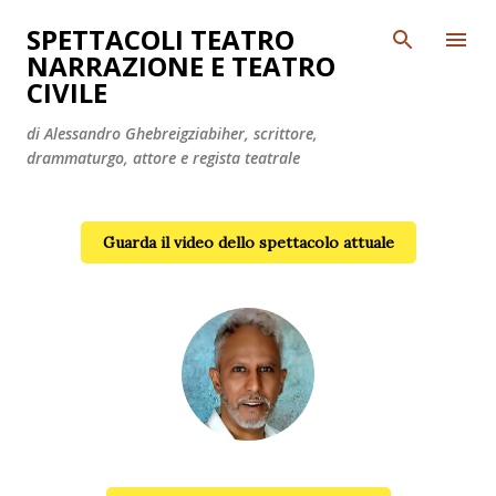
Passa ai contenuti principali
SPETTACOLI TEATRO
NARRAZIONE E TEATRO
CIVILE
di Alessandro Ghebreigziabiher, scrittore,
drammaturgo, attore e regista teatrale
Guarda il video dello spettacolo attuale
Alessandro Ghebreigziabiher