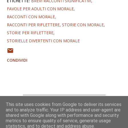
ETICHETTE:
BREVI RACCONTI SIGNIFICATIVI
FAVOLE PER ADULTI CON MORALE
RACCONTI CON MORALE
RACCONTI PER RIFLETTERE
STORIE CON MORALE
STORIE PER RIFLETTERE
STORIELLE DIVERTENTI CON MORALE
CONDIVIDI
This site uses cookies from Google to deliver its services
Chi sono
and to analyze traffic. Your IP address and user-agent are
Contatti
shared with Google along with performance and security
metrics to ensure quality of service, generate usage
statistics, and to detect and address abuse.