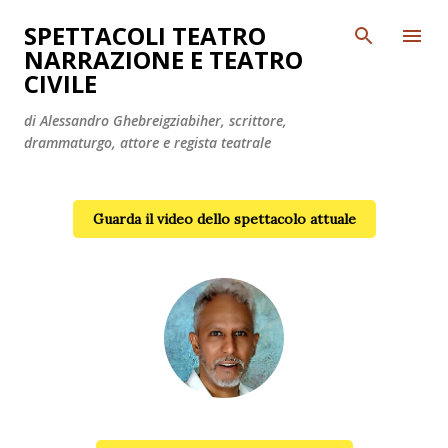
Passa ai contenuti principali
SPETTACOLI TEATRO
NARRAZIONE E TEATRO
CIVILE
di Alessandro Ghebreigziabiher, scrittore,
drammaturgo, attore e regista teatrale
Guarda il video dello spettacolo attuale
Alessandro Ghebreigziabiher