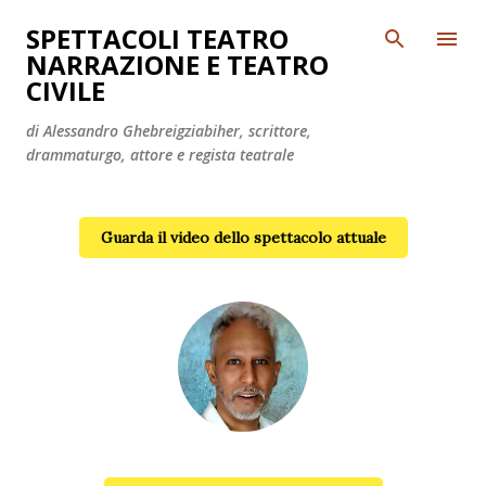
Passa ai contenuti principali
SPETTACOLI TEATRO
NARRAZIONE E TEATRO
CIVILE
di Alessandro Ghebreigziabiher, scrittore,
drammaturgo, attore e regista teatrale
Guarda il video dello spettacolo attuale
Alessandro Ghebreigziabiher