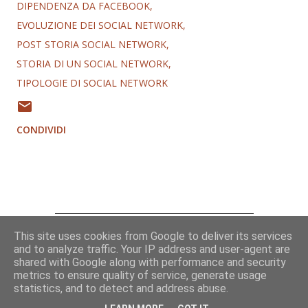
DIPENDENZA DA FACEBOOK
EVOLUZIONE DEI SOCIAL NETWORK
POST STORIA SOCIAL NETWORK
STORIA DI UN SOCIAL NETWORK
TIPOLOGIE DI SOCIAL NETWORK
CONDIVIDI
This site uses cookies from Google to deliver its services
Chi sono
and to analyze traffic. Your IP address and user-agent are
Contatti
shared with Google along with performance and security
metrics to ensure quality of service, generate usage
statistics, and to detect and address abuse.
© 2009-2026 Alessandro Ghebreigziabiher