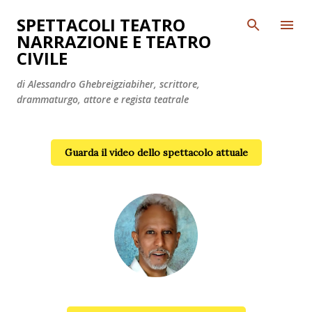
Passa ai contenuti principali
SPETTACOLI TEATRO
NARRAZIONE E TEATRO
CIVILE
di Alessandro Ghebreigziabiher, scrittore,
drammaturgo, attore e regista teatrale
Guarda il video dello spettacolo attuale
Alessandro Ghebreigziabiher