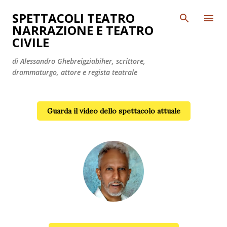
Passa ai contenuti principali
SPETTACOLI TEATRO
NARRAZIONE E TEATRO
CIVILE
di Alessandro Ghebreigziabiher, scrittore,
drammaturgo, attore e regista teatrale
Guarda il video dello spettacolo attuale
Alessandro Ghebreigziabiher