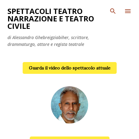
Passa ai contenuti principali
SPETTACOLI TEATRO
NARRAZIONE E TEATRO
CIVILE
di Alessandro Ghebreigziabiher, scrittore,
drammaturgo, attore e regista teatrale
Guarda il video dello spettacolo attuale
Alessandro Ghebreigziabiher