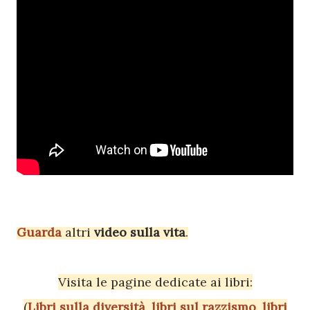
Guarda
altri
video sulla vita
.
Visita le pagine dedicate ai libri:
(
Libri sulla diversità
,
libri sul razzismo
,
libri