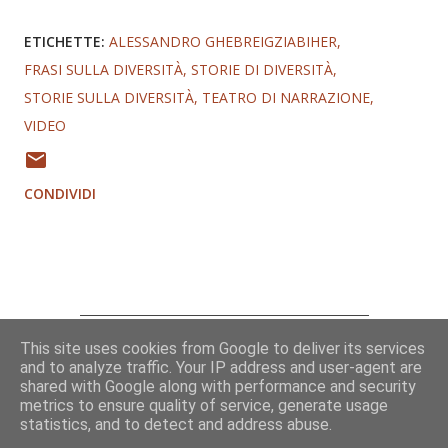
ETICHETTE:
ALESSANDRO GHEBREIGZIABIHER
FRASI SULLA DIVERSITÀ
STORIE DI DIVERSITÀ
STORIE SULLA DIVERSITÀ
TEATRO DI NARRAZIONE
VIDEO
CONDIVIDI
This site uses cookies from Google to deliver its services
Chi sono
and to analyze traffic. Your IP address and user-agent are
Contatti
shared with Google along with performance and security
metrics to ensure quality of service, generate usage
statistics, and to detect and address abuse.
© 2009-2026 Alessandro Ghebreigziabiher