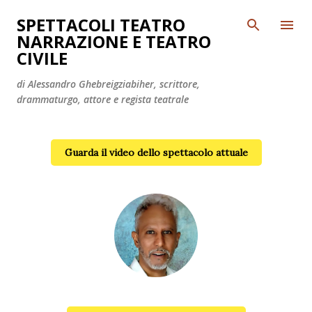
Passa ai contenuti principali
SPETTACOLI TEATRO
NARRAZIONE E TEATRO
CIVILE
di Alessandro Ghebreigziabiher, scrittore,
drammaturgo, attore e regista teatrale
Guarda il video dello spettacolo attuale
Alessandro Ghebreigziabiher